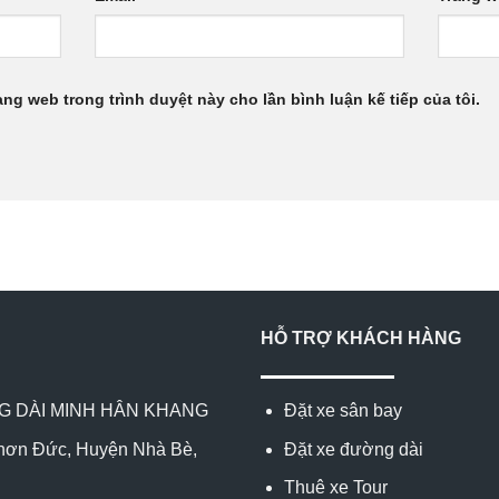
rang web trong trình duyệt này cho lần bình luận kế tiếp của tôi.
HỖ TRỢ KHÁCH HÀNG
NG DÀI MINH HÂN KHANG
Đặt xe sân bay
hơn Đức, Huyện Nhà Bè,
Đặt xe đường dài
Thuê xe Tour