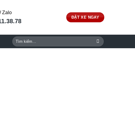
/ Zalo
ĐẶT XE NGAY
11.38.78
Tìm
kiếm: