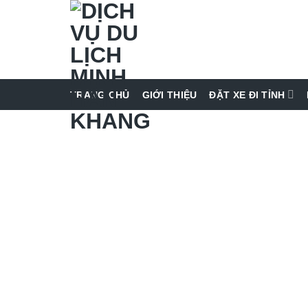
Skip
to
content
TRANG CHỦ
GIỚI THIỆU
ĐẶT XE ĐI TỈNH