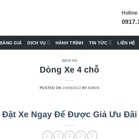
Hotline 
0917.
BẢNG GIÁ
DỊCH VỤ
HÀNH TRÌNH
TIN TỨC
LIÊN HỆ
DỊCH VỤ
Dòng Xe 4 chỗ
POSTED ON
19/09/2022
BY
ADMIN
Đặt Xe Ngay Để Được Giá Ưu Đãi