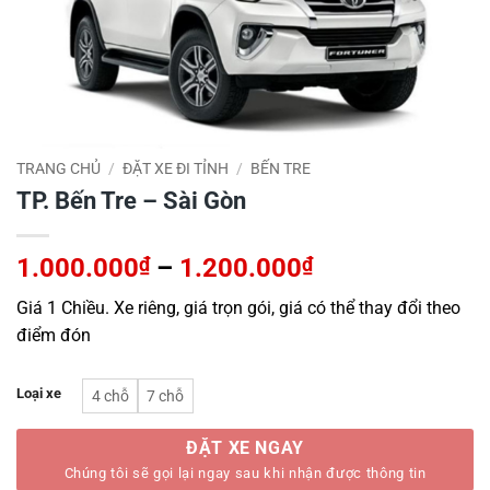
TRANG CHỦ
/
ĐẶT XE ĐI TỈNH
/
BẾN TRE
TP. Bến Tre – Sài Gòn
Khoảng
1.000.000
₫
–
1.200.000
₫
giá:
Giá 1 Chiều. Xe riêng, giá trọn gói, giá có thể thay đổi theo
từ
điểm đón
1.000.000₫
đến
1.200.000₫
Loại xe
4 chỗ
7 chỗ
ĐẶT XE NGAY
Chúng tôi sẽ gọi lại ngay sau khi nhận được thông tin